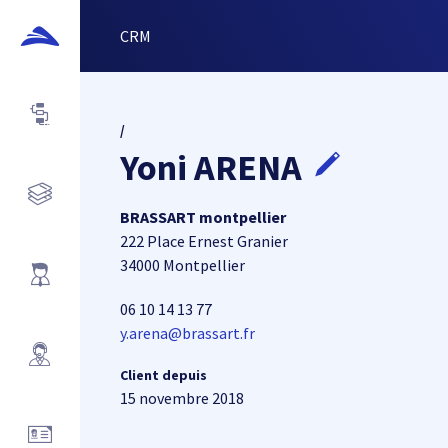
CRM
/
Yoni ARENA
BRASSART montpellier
222 Place Ernest Granier
34000 Montpellier
06 10 14 13 77
y.arena@brassart.fr
Client depuis
15 novembre 2018