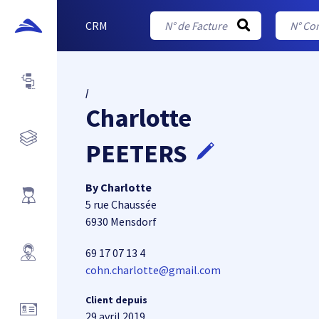
CRM
/
Charlotte
PEETERS
By Charlotte
5 rue Chaussée
6930 Mensdorf
69 17 07 13 4
cohn.charlotte@gmail.com
Client depuis
29 avril 2019