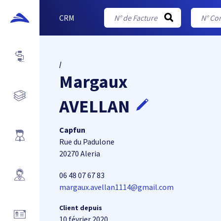
CRM
/
Margaux
AVELLAN
Capfun
Rue du Padulone
20270 Aleria
06 48 07 67 83
margaux.avellan1114@gmail.com
Client depuis
10 février 2020