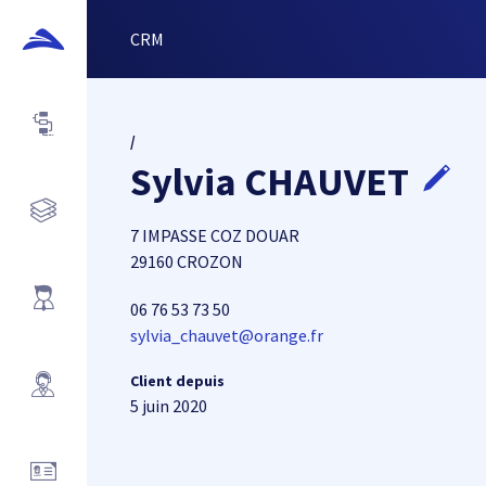
CRM
/
Sylvia CHAUVET
7 IMPASSE COZ DOUAR
29160 CROZON
06 76 53 73 50
sylvia_chauvet@orange.fr
Client depuis
5 juin 2020