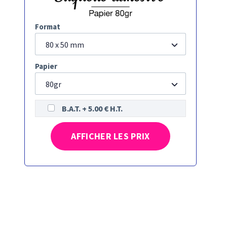
Format
80 x 50 mm
Papier
80gr
B.A.T. + 5.00 € H.T.
AFFICHER LES PRIX