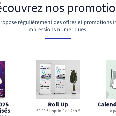
couvrez nos promoti
ropose régulièrement des offres et promotions i
impressions numériques !
025
Roll Up
Calend
isés
69.90 € imprimé en 24h !!
à p