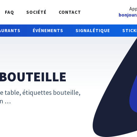
App
FAQ
SOCIÉTÉ
CONTACT
bonjour
AURANTS
ÉVÉNEMENTS
SIGNALÉTIQUE
STICK
 BOUTEILLE
 table, étiquettes bouteille,
ion …