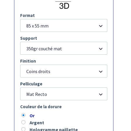
Format
85 x 55 mm
Support
350gr couché mat
Finition
Coins droits
Pelliculage
Mat Recto
Couleur de la dorure
Or
Argent
Hologramme paillette