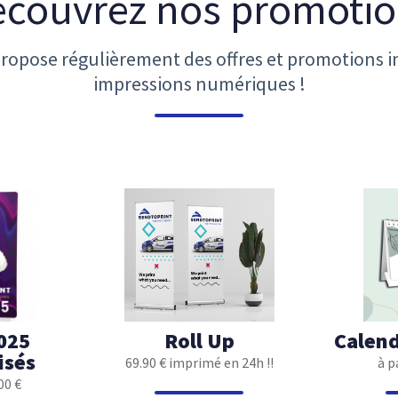
couvrez nos promoti
ropose régulièrement des offres et promotions i
impressions numériques !
025
Roll Up
Calend
isés
69.90 € imprimé en 24h !!
à p
00 €