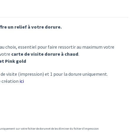
fre un relief à votre dorure.
au choix, essentiel pour faire ressortir au maximum votre
 votre
carte de visite dorure à chaud
.
et Pink gold
e de visite (impression) et 1 pour la dorure uniquement.
e création
ici
r uniquement sur votre fichier de dorure et de les éliminer du fichier d’impression