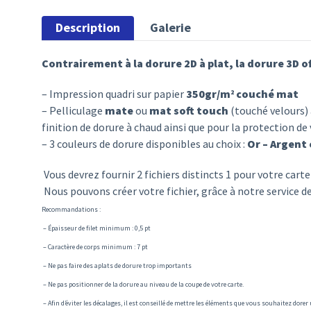
Description
Galerie
Contrairement à la dorure 2D à plat, la dorure 3D of
– Impression quadri sur papier
350gr/m
couché mat
2
– Pelliculage
mate
ou
mat
soft touch
(touché velours) 
finition de dorure à chaud ainsi que pour la protection de
– 3 couleurs de dorure disponibles au choix :
Or – Argent 
Vous devrez fournir 2 fichiers distincts 1 pour votre cart
Nous pouvons créer votre fichier, grâce à notre service d
Recommandations :
– Épaisseur de filet minimum : 0,5 pt
– Caractère de corps minimum : 7 pt
– Ne pas faire des aplats de dorure trop importants
– Ne pas positionner de la dorure au niveau de la coupe de votre carte.
– Afin d’éviter les décalages, il est conseillé de mettre les éléments que vous souhaitez dore