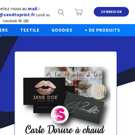
elez-nous au
mail :
CONNEXION
@sendtoprint.fr
Lundi au
Vendredi 9h-18h
ERS
TEXTILE
GOODIES
+ DE PRODUITS